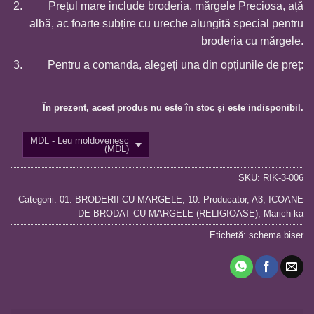
Prețul mare include broderia, mărgele Preciosa, ață
albă, ac foarte subțire cu ureche alungită special pentru
broderia cu mărgele.
Pentru a comanda, alegeți una din opțiunile de preț:
În prezent, acest produs nu este în stoc și este indisponibil.
MDL - Leu moldovenesc
(MDL)
SKU:
RIK-3-006
Categorii:
01. BRODERII CU MARGELE
,
10. Producator
,
A3
,
ICOANE
DE BRODAT CU MARGELE (RELIGIOASE)
,
Marich-ka
Etichetă:
schema biser