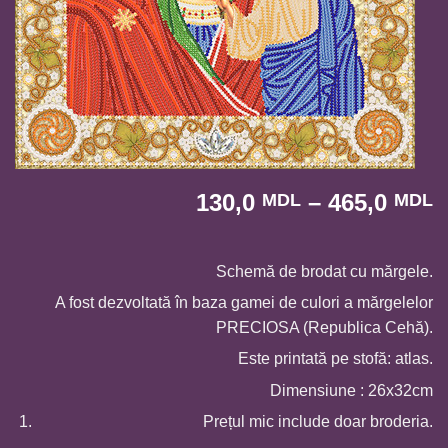
I
130,0
–
465,0
MDL
MDL
d
p
1
Schemă de brodat cu mărgele.
p
A fost dezvoltată în baza gamei de culori a mărgelelor
l
PRECIOSA (Republica Cehă).
4
Este printată pe stofă: atlas.
Dimensiune : 26x32cm
Prețul mic include doar broderia.