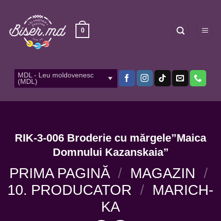
Skip
to
content
0
MDL - Leu moldovenesc
(MDL)
RIK-3-006 Broderie cu mărgele”Maica
Domnului Kazanskaia”
PRIMA PAGINĂ
/
MAGAZIN
/
10. PRODUCATOR
/
MARICH-
KA