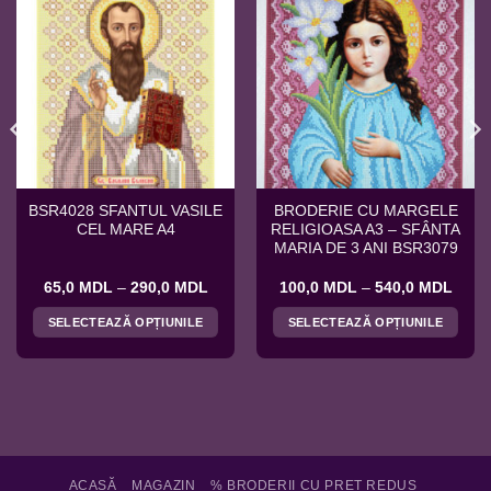
BSR4028 SFANTUL VASILE
BRODERIE CU MARGELE
CEL MARE A4
RELIGIOASA A3 – SFÂNTA
MARIA DE 3 ANI BSR3079
val
Interval
Interv
65,0
MDL
–
290,0
MDL
100,0
MDL
–
540,0
MDL
de
de
ri:
prețuri:
prețur
SELECTEAZĂ OPȚIUNILE
SELECTEAZĂ OPȚIUNILE
0 MDL
65,0 MDL
100,
ă
până
până
Acest
Acest
la
la
produs
produs
,0 MDL
290,0 MDL
540,
are
are
mai
mai
multe
multe
variații.
variații.
Opțiunile
Opțiunile
ACASĂ
MAGAZIN
% BRODERII CU PRET REDUS